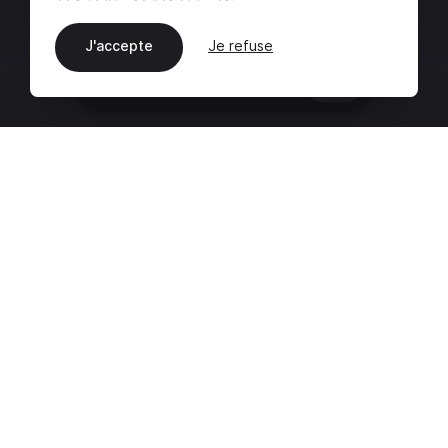
J'accepte
Je refuse
FR