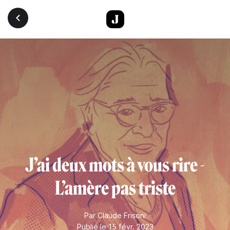
Aller au contenu principal
J’ai deux mots à vous rire -
L’amère pas triste
Par
Claude Frisoni
Publié le 15 févr. 2023