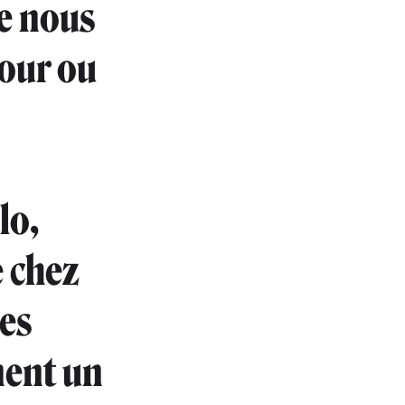
ue nous
jour ou
lo,
e chez
es
nent un