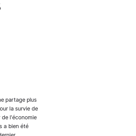
s
ne partage plus
our la survie de
r de l'économie
s a bien été
dernier…