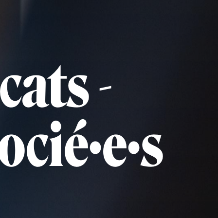
cats -
ocié·e·s