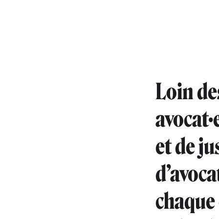
Loin de
avocat·
et de ju
d’avoca
chaque é