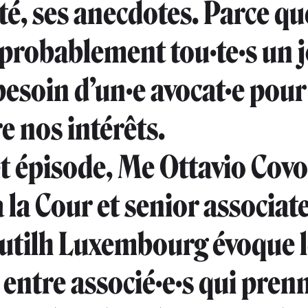
ité, ses anecdotes. Parce q
probablement tou·te·s un 
 besoin d’un·e avocat·e pour
e nos intérêts.
t épisode, Me Ottavio Covo
 la Cour et senior associat
utilh Luxembourg évoque l
s entre associé·e·s qui pren