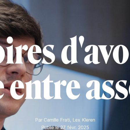
ires d'avo
 entre ass
Par
Camille Frati
,
Lex Kleren
Publié le 27 févr. 2025