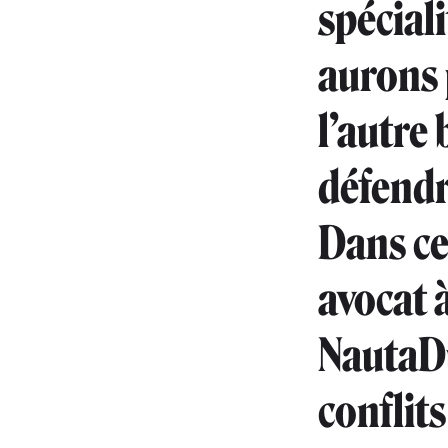
spécial
aurons 
l’autre
défendr
Dans ce
avocat à
NautaD
conflit