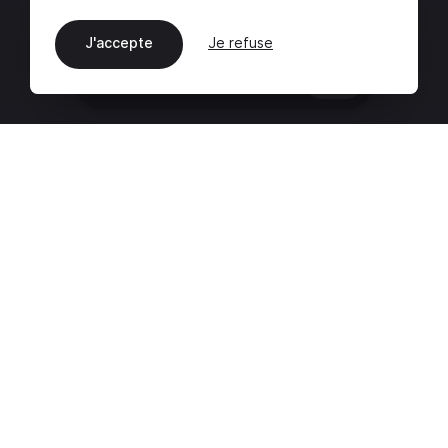
J'accepte
Je refuse
FR