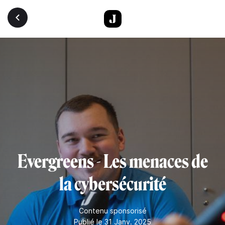
Aller au contenu principal
Evergreens - Les menaces de
la cybersécurité
Contenu sponsorisé
Publié le 31 Janv. 2025