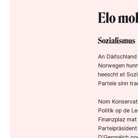
Elo mol 
Sozialismus
An Däitschland 
Norwegen hunn
heescht et Sozi
Parteie sinn tr
Nom Konservatis
Politik op de L
Finanzplaz mat 
Parteipräsiden
D'Gespréich go