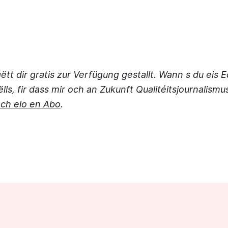
ëtt dir gratis zur Verfügung gestallt. Wann s du eis 
ls, fir dass mir och an Zukunft Qualitéitsjournalism
ch elo en Abo
.