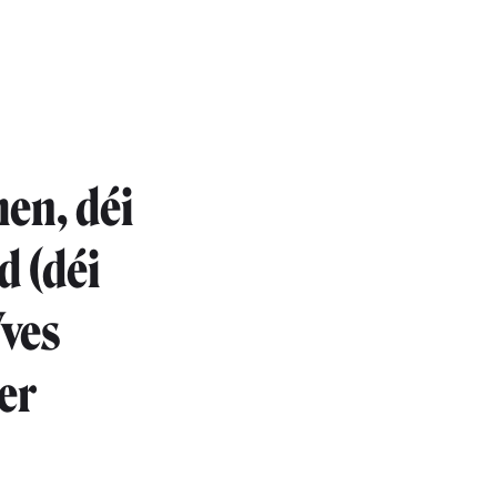
en, déi
d (déi
Yves
er