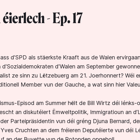
éierlech - Ep. 17
ass d'SPD als stäerkste Kraaft aus de Walen ervirgaa
 d'Sozialdemokraten d'Walen am September gewonne
alist ze sinn zu Lëtzebuerg am 21. Joerhonnert? Wéi e
aditionell Member vun der Gauche, a wat sinn hier Vale
mus-Episod am Summer hëlt de Bill Wirtz déi lénks-or
eescht an diskutéiert Ëmweltpolitik, Immigratioun an d
der Parteipräsidentin vun déi gréng Djuna Bernard, 
t Yves Cruchten an dem fréieren Deputéierte vun déi 
uf an der Buvette vun de Rotonden opgeholl.