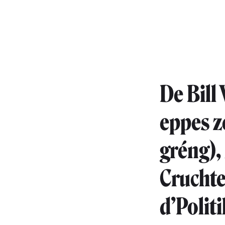
De Bill
eppes z
gréng),
Cruchte
d’Polit