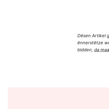
Dësen Artikel g
ënnerstëtze wël
bidden,
da maa