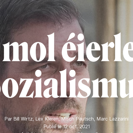
 mol éierle
ozialism
Par
Bill Wirtz
,
Lex Kleren
,
Misch Pautsch
,
Marc Lazzarini
Publié le 12 oct. 2021