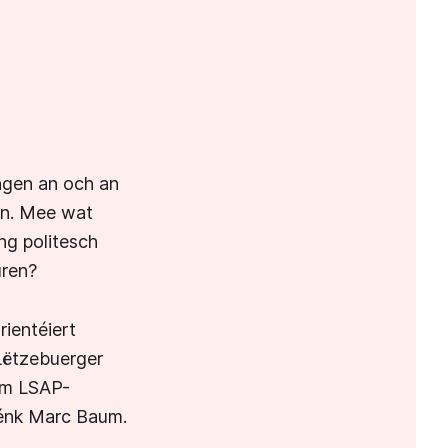
ngen an och an
n. Mee wat
ng politesch
uren?
ientéiert
’Lëtzebuerger
dem LSAP-
Lénk Marc Baum.