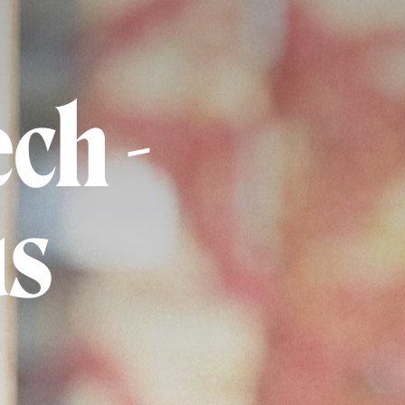
ch -
us