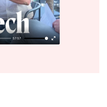
57:57
Enter
fullscreen