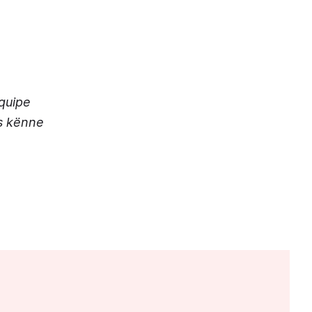
Equipe
us kënne