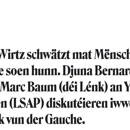
 Wirtz schwätzt mat Mënsch
e soen hunn. Djuna Bernar
 Marc Baum (déi Lénk) an 
n (LSAP) diskutéieren iww
ik vun der Gauche.