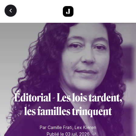
Aller au contenu principal
Éditorial - Les lois tardent,
les familles trinquent
Par
Camille Frati
,
Lex Kleren
Publié le 03 juil. 2026