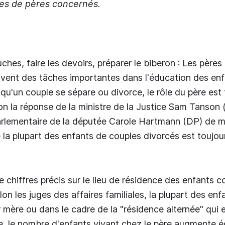
es de pères concernés.
ches, faire les devoirs, préparer le biberon : Les père
uvent des tâches importantes dans l'éducation des enf
qu'un couple se sépare ou divorce, le rôle du père es
lon la réponse de la ministre de la Justice Sam Tanson 
rlementaire de la députée Carole Hartmann (DP) de m
e la plupart des enfants de couples divorcés est toujour
de chiffres précis sur le lieu de résidence des enfants c
lon les juges des affaires familiales, la plupart des en
r mère ou dans le cadre de la "résidence alternée" qui 
e, le nombre d'enfants vivant chez le père augmente 