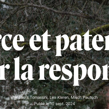
ce et pater
 la respo
Par
Laura Tomassini
,
Lex Kleren
,
Misch Pautsch
Publié le 10 sept. 2024