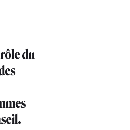
 rôle du
 des
ommes
seil.