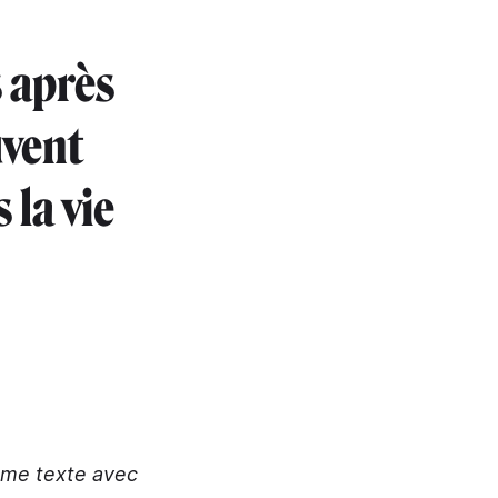
s après
uvent
 la vie
ième texte avec