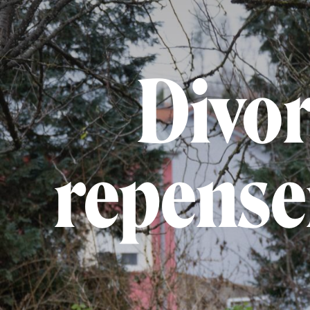
Divor
repenser