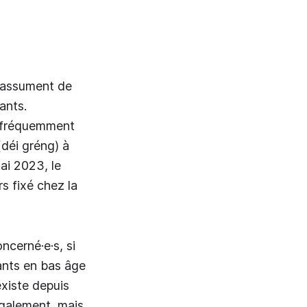
s assument de
ants.
t fréquemment
(déi gréng) à
ai 2023, le
s fixé chez la
oncerné·e·s, si
fants en bas âge
existe depuis
également, mais