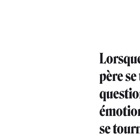
Lorsque 
père se
questio
émotion
se tourn