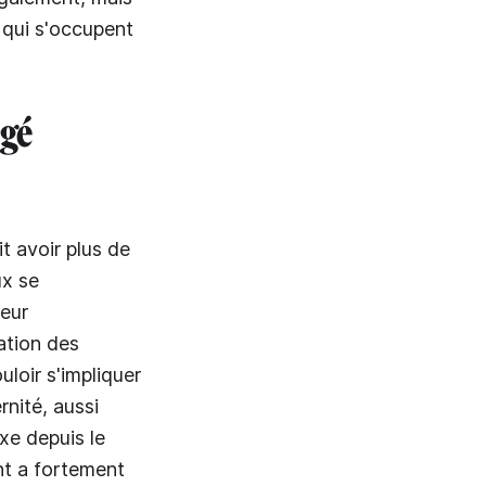
s qui s'occupent
ngé
t avoir plus de
ux se
leur
cation des
loir s'impliquer
nité, aussi
e depuis le
ent a fortement