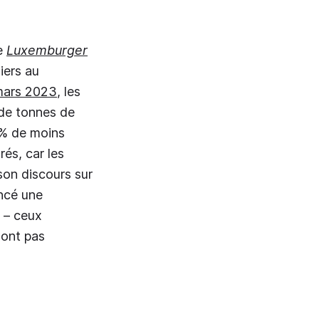
e
Luxemburger
iers au
 mars 2023
, les
 de tonnes de
7% de moins
és, car les
son discours sur
oncé une
 – ceux
sont pas