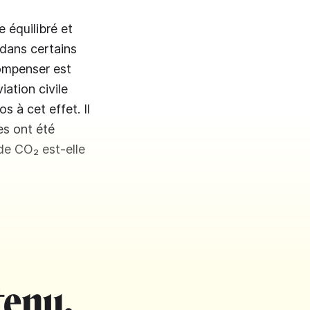
 équilibré et
dans certains
compenser est
iation civile
s à cet effet. Il
es ont été
e CO₂ est-elle
tenu.