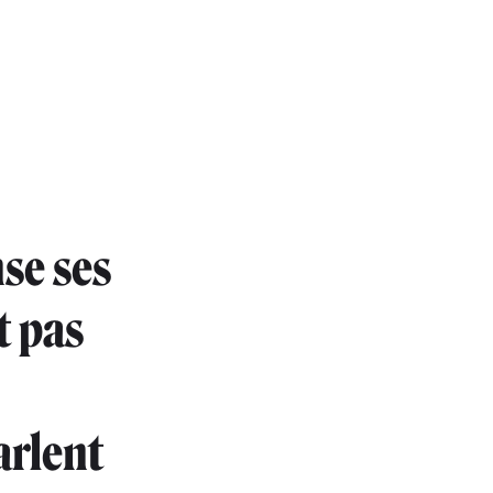
se ses
t pas
arlent