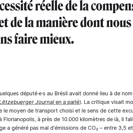
écessité réelle de la compe
et de la manière dont nous
ns faire mieux.
elques député·e·s au Brésil avait donné lieu à de no
Lëtzebuerger Journal
en a parlé
). La critique visait m
 le moyen de transport choisi et le sens de cette excu
 Florianopolis, à près de 10.000 kilomètres de là, il fal
age a généré pas mal d'émissions de CO₂ – entre 3,5 e