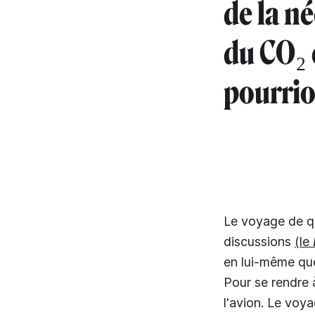
de la n
du CO₂ 
pourrio
Le voyage de qu
discussions
(le
en lui-même que
Pour se rendre à
l'avion. Le voy