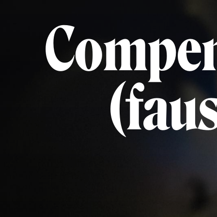
Compens
(fau