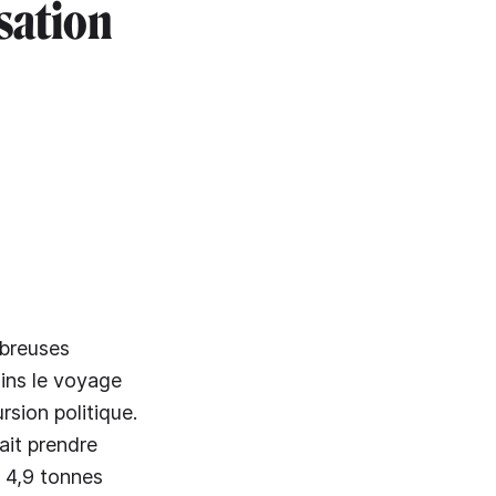
nsation
mbreuses
oins le voyage
rsion politique.
lait prendre
t 4,9 tonnes