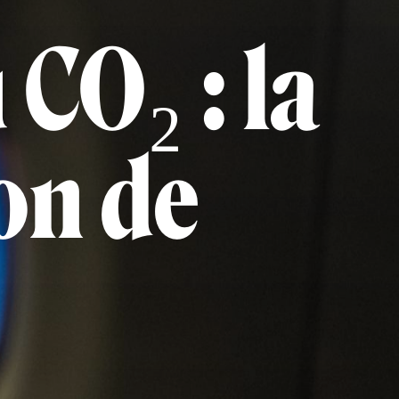
CO₂ : la
on de