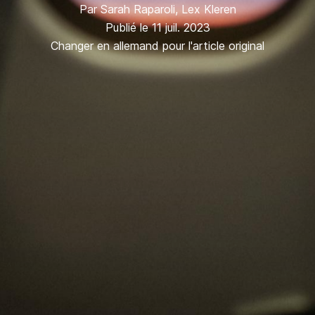
Par
Sarah Raparoli
,
Lex Kleren
Publié le 11 juil. 2023
Changer en allemand pour l'article original