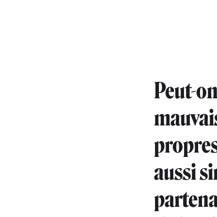
Peut-on
mauvais
propres
aussi s
partena