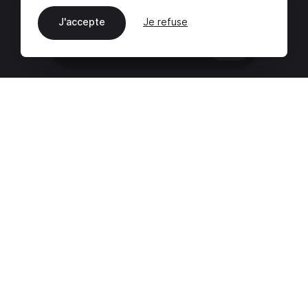
J'accepte
Je refuse
FR