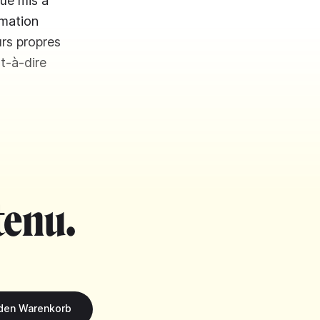
ue mis à
rmation
urs propres
t-à-dire
tenu.