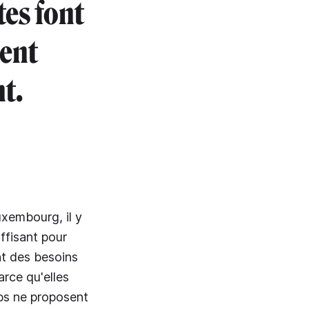
tes font
rent
nt.
Luxembourg, il y
ffisant pour
nt des besoins
arce qu'elles
bs ne proposent