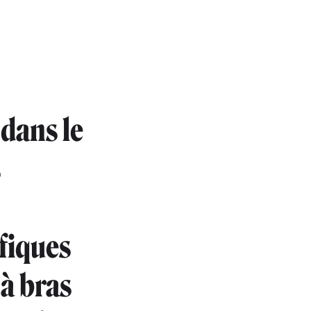
 dans le
s
fiques
 à bras