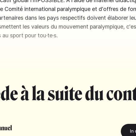
tif global I'mPOSSIBLE. À l'aide de matériel didactiq
 le Comité international paralympique et d'offres de fo
artenaires dans les pays respectifs doivent élaborer le
nsmettent les valeurs du mouvement paralympique, c'es
s au sport pour tou·te·s.
de à la suite du con
nuel