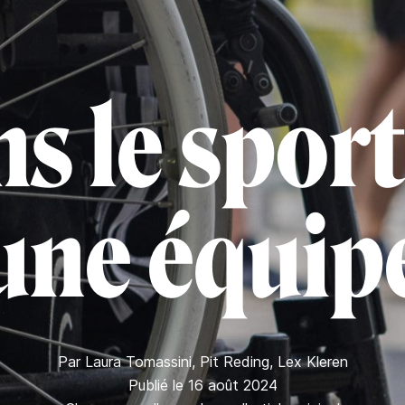
s le sport
une équip
Par
Laura Tomassini
,
Pit Reding
,
Lex Kleren
Publié le 16 août 2024