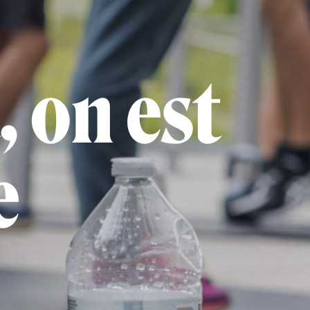
, on est
e