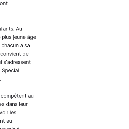
sont
nfants. Au
e plus jeune âge
ù chacun a sa
l convient de
ui s'adressent
 Special
.
t compétent au
·s dans leur
oir les
ent au