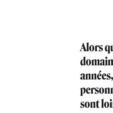
Alors qu
domaine
années, 
personn
sont loi