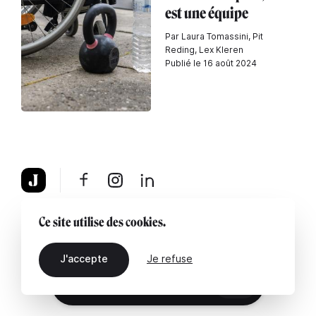
est une équipe
Par Laura Tomassini, Pit
Reding, Lex Kleren
Publié le 16 août 2024
À propos
Mentions légales
Contactez-nous
Ce site utilise des cookies.
J'accepte
Je refuse
FR