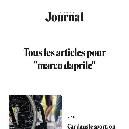
Aller au contenu principal
Tous les articles pour
"marco daprile"
LIRE
Car dans le sport, on