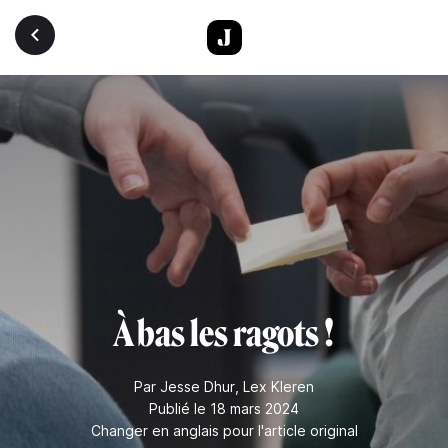
Aller au contenu principal
À bas les ragots !
Par
Jesse Dhur
,
Lex Kleren
Publié le 18 mars 2024
Changer en anglais pour l'article original