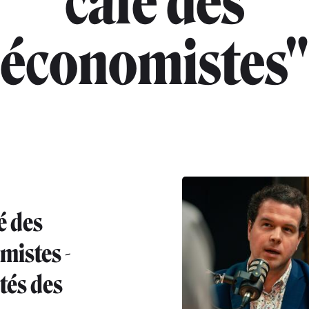
café des
économistes"
é des
mistes -
tés des