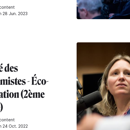
content
n 28 Jun. 2023
é des
mistes - Éco-
ation (2ème
)
content
n 24 Oct. 2022