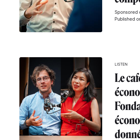
Sponsored 
Published o
LISTEN
Le caf
écono
Fonda
écono
donn