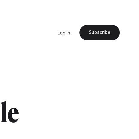
Subscribe
Log in
"le