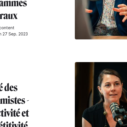
rammes
oraux
content
n 27 Sep. 2023
é des
mistes -
tivité et
titivité