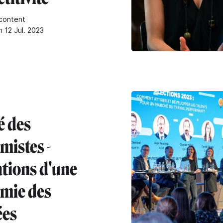
content
n 12 Jul. 2023
é des
mistes -
tions d'une
mie des
ées