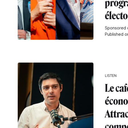
prog
élect
Sponsored 
Published o
LISTEN
Le caf
écono
Attrac
compé