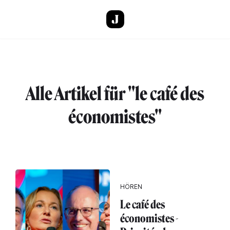
Direkt zum Inhalt
Alle Artikel für "le café des
économistes"
HÖREN
Le café des
économistes -