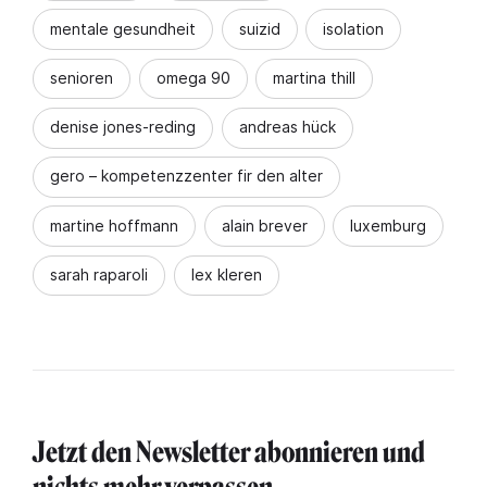
mentale gesundheit
suizid
isolation
senioren
omega 90
martina thill
denise jones-reding
andreas hück
gero – kompetenzzenter fir den alter
martine hoffmann
alain brever
luxemburg
sarah raparoli
lex kleren
Jetzt den Newsletter abonnieren und