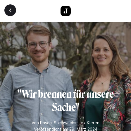
Direkt zum Inhalt
"Wir brennen für unsere
Sache"
Von
Pascal Steinwachs
,
Lex Kleren
Veröffentlicht am 29. März 2024