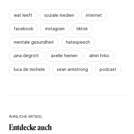
wat leeft
soziale medien
internet
facebook
instagram
tiktok
mentale gesundheit
hatespeech
jana degrott
axelle heinen
almin hrkic
luca de michele
sean armstrong
podcast
ÄHNLICHE ARTIKEL
Entdecke auch