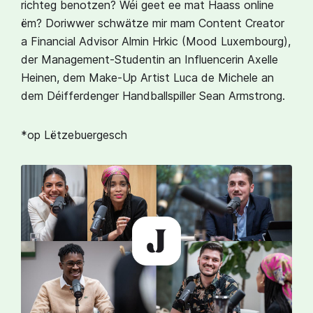
richteg benotzen? Wéi geet ee mat Haass online
ëm? Doriwwer schwätze mir mam Content Creator
a Financial Advisor Almin Hrkic (Mood Luxembourg),
der Management-Studentin an Influencerin Axelle
Heinen, dem Make-Up Artist Luca de Michele an
dem Déifferdenger Handballspiller Sean Armstrong.
*op Lëtzebuergesch