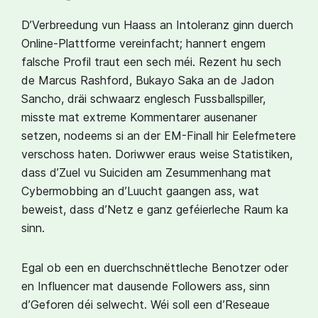
D’Verbreedung vun Haass an Intoleranz ginn duerch
Online-Plattforme vereinfacht; hannert engem
falsche Profil traut een sech méi. Rezent hu sech
de Marcus Rashford, Bukayo Saka an de Jadon
Sancho, dräi schwaarz englesch Fussballspiller,
misste mat extreme Kommentarer ausenaner
setzen, nodeems si an der EM-Finall hir Eelefmetere
verschoss haten. Doriwwer eraus weise Statistiken,
dass d’Zuel vu Suiciden am Zesummenhang mat
Cybermobbing an d’Luucht gaangen ass, wat
beweist, dass d’Netz e ganz geféierleche Raum ka
sinn.
Egal ob een en duerchschnëttleche Benotzer oder
en Influencer mat dausende Followers ass, sinn
d’Geforen déi selwecht. Wéi soll een d’Reseaue