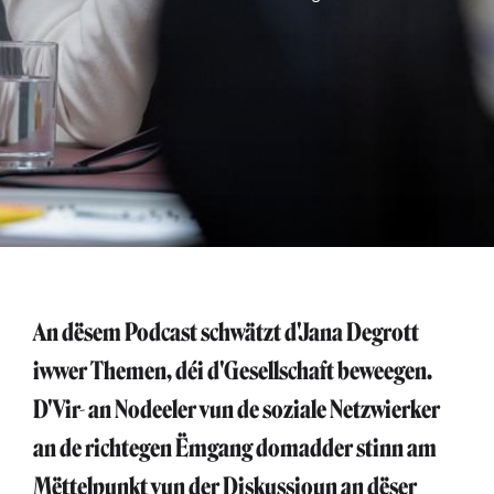
An dësem Podcast schwätzt d'Jana Degrott
iwwer Themen, déi d'Gesellschaft beweegen.
D'Vir- an Nodeeler vun de soziale Netzwierker
an de richtegen Ëmgang domadder stinn am
Mëttelpunkt vun der Diskussioun an dëser