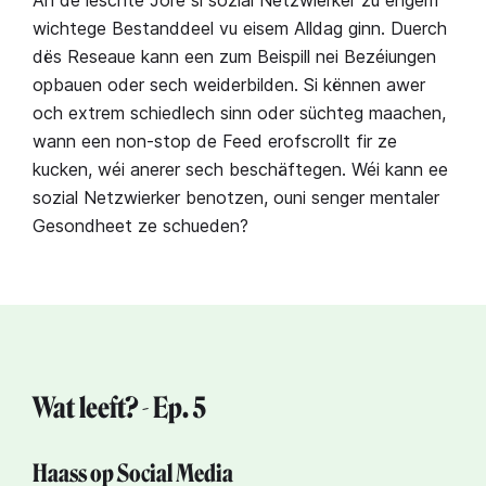
An de leschte Jore si sozial Netzwierker zu engem
wichtege Bestanddeel vu eisem Alldag ginn. Duerch
dës Reseaue kann een zum Beispill nei Bezéiungen
opbauen oder sech weiderbilden. Si kënnen awer
och extrem schiedlech sinn oder süchteg maachen,
wann een non-stop de Feed erofscrollt fir ze
kucken, wéi anerer sech beschäftegen. Wéi kann ee
sozial Netzwierker benotzen, ouni senger mentaler
Gesondheet ze schueden?
Wat leeft? - Ep. 5
Haass op Social Media