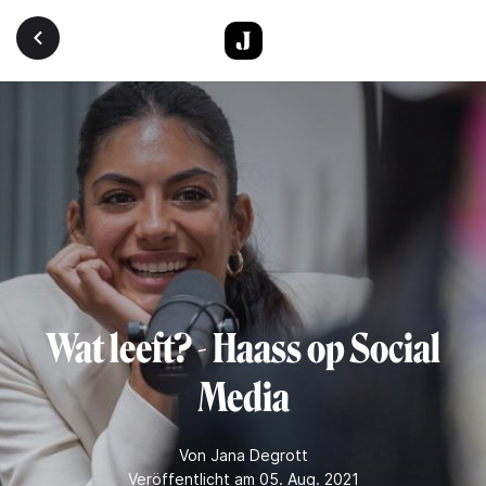
Direkt zum Inhalt
Wat leeft? - Haass op Social
Media
Von
Jana Degrott
Veröffentlicht am 05. Aug. 2021