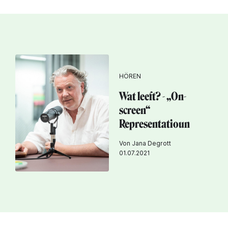
HÖREN
Wat leeft? - „On-
screen“
Representatioun
Von Jana Degrott
01.07.2021