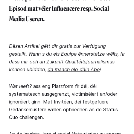
Episod mat véier Influencere resp. Social
Media Useren.
Dësen Artikel gëtt dir gratis zur Verfügung
gestallt. Wann s du eis Equipe ënnerstëtze wëlls, fir
dass mir och an Zukunft Qualitéitsjournalismus
kënnen ubidden,
da maach elo däin Abo
!
Wat leeft?
ass eng Plattform fir déi, déi
systematesch ausgegrenzt, victimiséiert an/oder
ignoréiert ginn. Mat Invitéen, déi festgefuere
Gedankemustere wëllen opbriechen an de Status
Quo challengen.