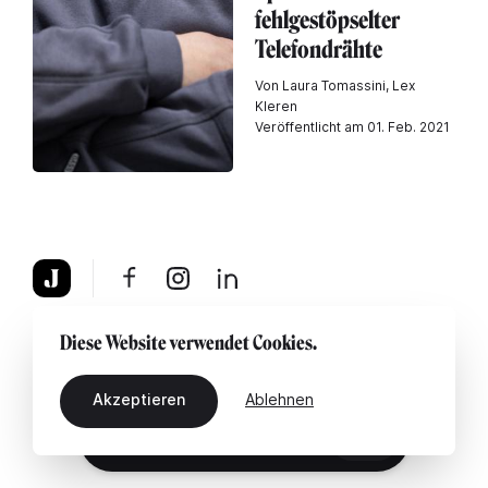
fehlgestöpselter
Telefondrähte
Von Laura Tomassini, Lex
Kleren
Veröffentlicht am 01. Feb. 2021
Über uns
Rechtshinweis
Kontaktiere uns
Diese Website verwendet Cookies.
Akzeptieren
Ablehnen
DE