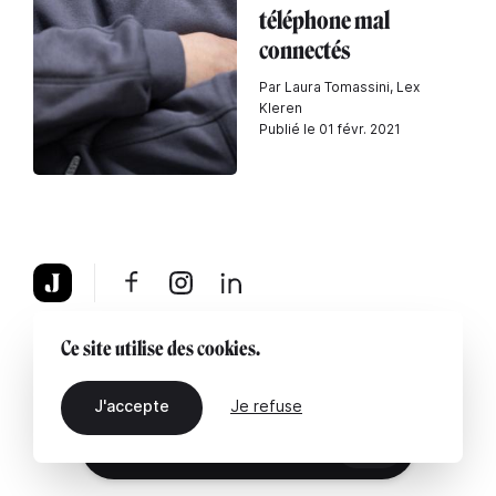
téléphone mal
connectés
Par Laura Tomassini, Lex
Kleren
Publié le 01 févr. 2021
À propos
Mentions légales
Contactez-nous
Ce site utilise des cookies.
J'accepte
Je refuse
FR