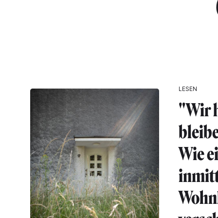
LESEN
"Wir 
bleib
Wie ei
inmit
Wohn