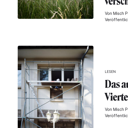
versc
Von Misch P
Veröffentli
LESEN
Das a
Vierte
Von Misch P
Veröffentli