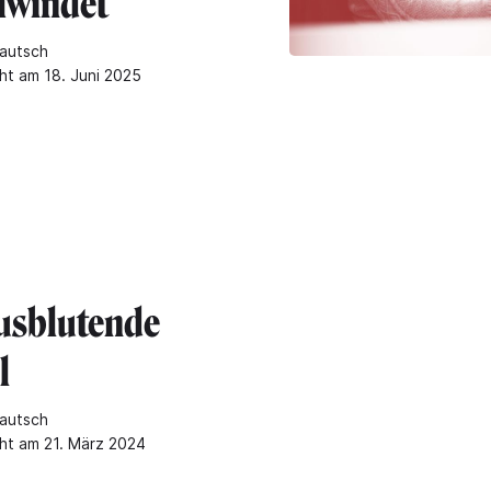
hwindet
autsch
cht am 18. Juni 2025
usblutende
l
autsch
cht am 21. März 2024