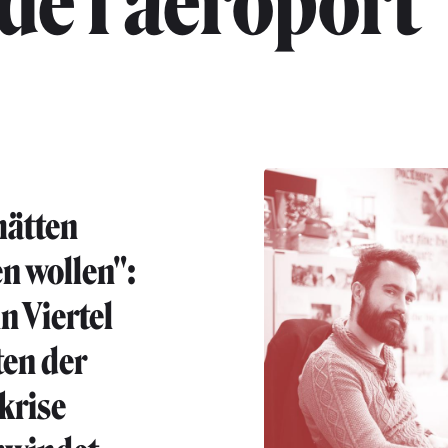
de l'aéroport
hätten
en wollen":
n Viertel
ten der
krise