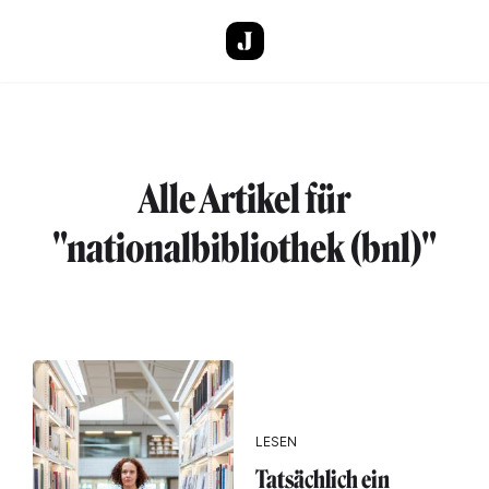
Direkt zum Inhalt
Alle Artikel für
"nationalbibliothek (bnl)"
LESEN
Tatsächlich ein