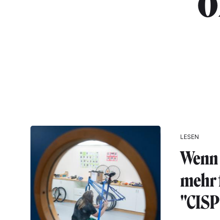
"o
LESEN
Wenn 
mehr 
"CISP