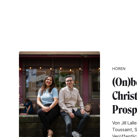
HÖREN
(On)b
Chris
Prosp
Von Jill Lal
Toussaint, 
Veröffentlic