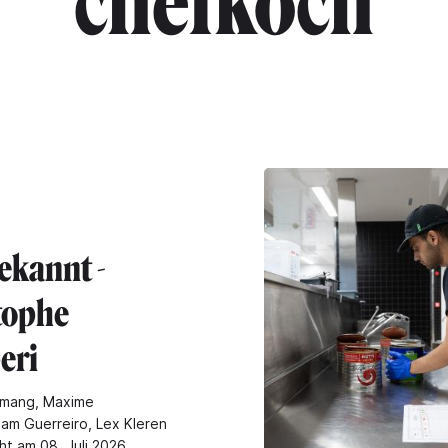
"chefkoch"
ekannt -
tophe
eri
lemang, Maxime
Sam Guerreiro, Lex Kleren
ht am 08. Juli 2026