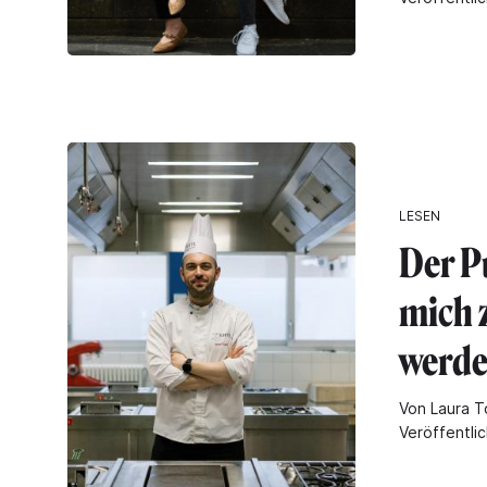
LESEN
Der P
mich 
werde
Von Laura To
Veröffentlic