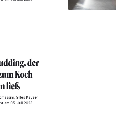
udding, der
zum Koch
n ließ
massini, Gilles Kayser
ht am 05. Juli 2023