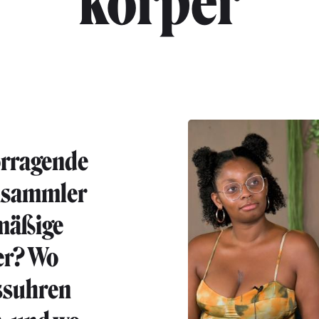
"körper"
rragende
nsammler
mäßige
er? Wo
ssuhren