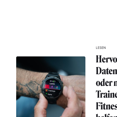
LESEN
Hervo
Date
oder 
Train
Fitne