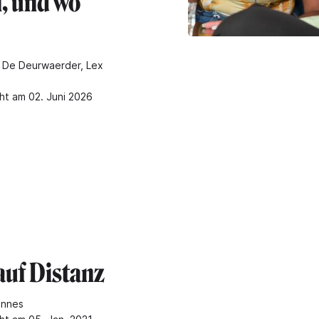
n, und wo
 De Deurwaerder, Lex
cht am 02. Juni 2026
auf Distanz
annes