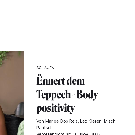
SCHAUEN
Ënnert dem
Teppech - Body
positivity
Von Marlee Dos Reis, Lex Kleren, Misch
Pautsch
Veröffentlicht am 16. Nov. 2023