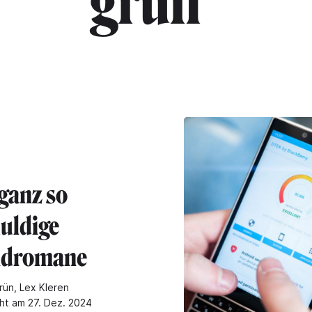
grün"
 ganz so
uldige
ndromane
rün, Lex Kleren
cht am 27. Dez. 2024