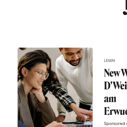
"
LESEN
New W
D'Wei
am
Erwue
Sponsored 