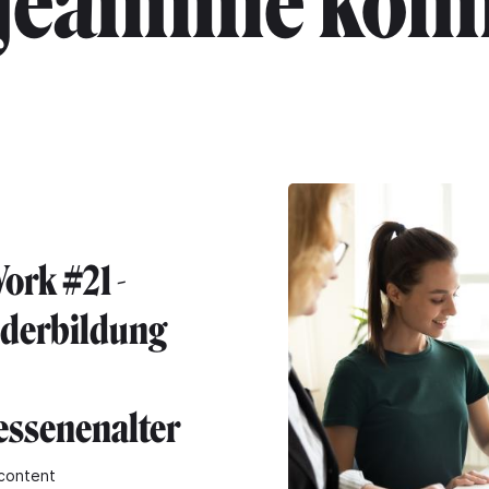
jeannine koh
ork #21 -
derbildung
ssenenalter
content