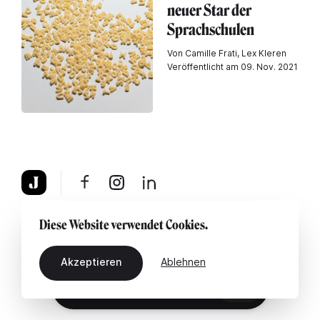
neuer Star der
Sprachschulen
Von Camille Frati, Lex Kleren
Veröffentlicht am 09. Nov. 2021
Über uns
Rechtshinweis
Kontaktiere uns
Diese Website verwendet Cookies.
Akzeptieren
Ablehnen
DE