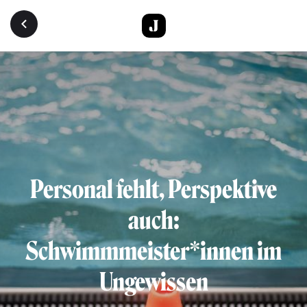
Direkt zum Inhalt
Personal fehlt, Perspektive
auch:
Schwimmmeister*innen im
Ungewissen