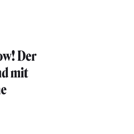
now! Der
nd mit
ne