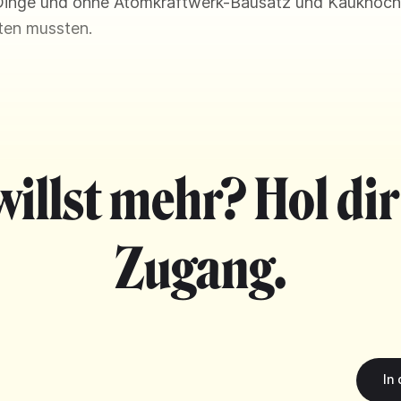
 Dinge und ohne Atomkraftwerk-Bausatz und Kauknoch
ten mussten.
willst mehr? Hol dir
Zugang.