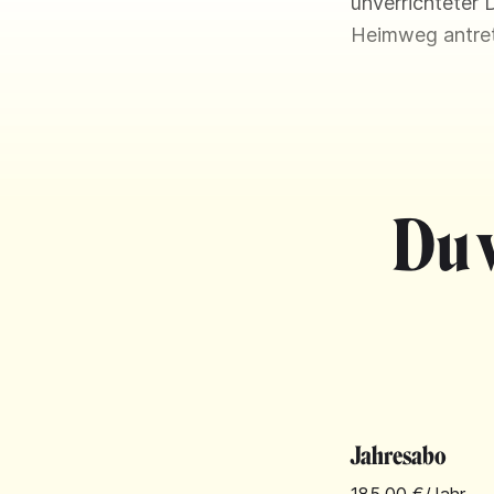
unverrichteter
Heimweg antre
Du 
Jahresabo
185,00 €
/Jahr