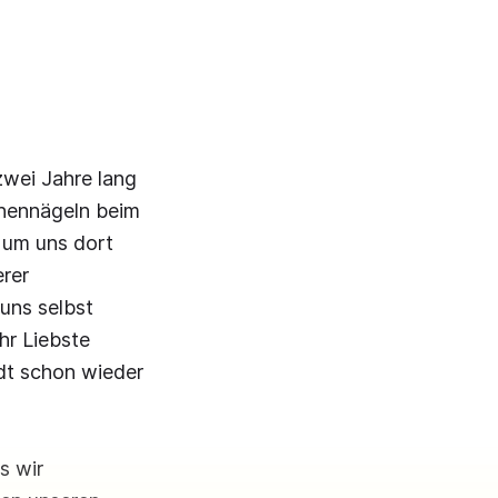
 zwei Jahre lang
ehennägeln beim
 um uns dort
rer
uns selbst
r Liebste
adt schon wieder
s wir