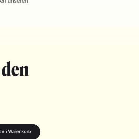
en unseren
 den