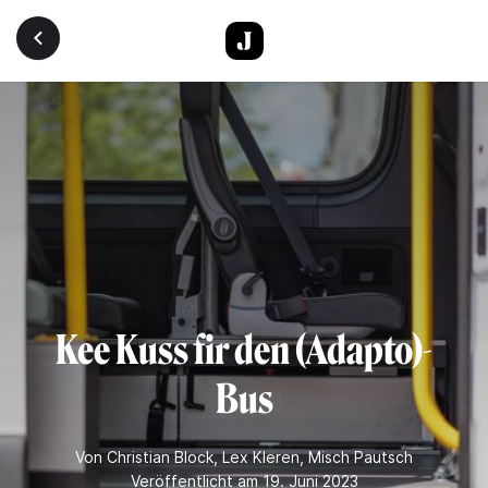
Direkt zum Inhalt
Kee Kuss fir den (Adapto)-
Bus
Von
Christian Block
,
Lex Kleren
,
Misch Pautsch
Veröffentlicht am 19. Juni 2023