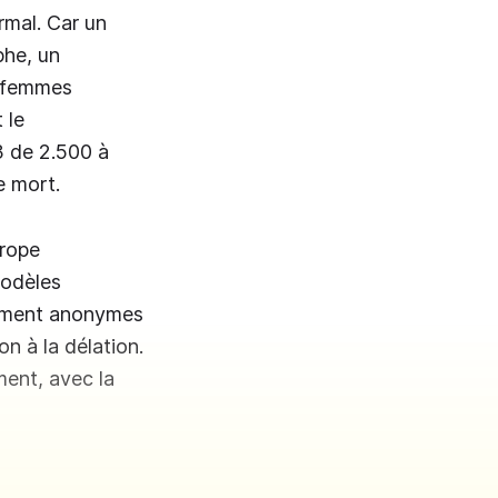
rmal. Car un
phe, un
s femmes
 le
83 de 2.500 à
e mort.
urope
modèles
lement anonymes
on à la délation.
ment, avec la