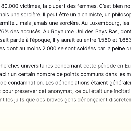
 80.000 victimes, la plupart des femmes. C’est bien no
is une sorcière. Il peut être un alchimiste, un philoso
 ermite… mais jamais une sorcière. Au Luxembourg, le
 76% des accusés. Au Royaume Uni des Pays Bas, dont
it partie à l’époque, il y aurait eu entre 1.560 et 1.6
s dont au moins 2.000 se sont soldées par la peine d
herches universitaires concernant cette période en E
tablir un certain nombre de points communs dans les 
t de condamnation. Les dénonciations étaient généra
it pour préserver cet anonymat, ce qui était une incitati
ont les juifs que des braves gens dénonçaient discrète