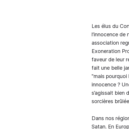
Les élus du Con
l’innocence de 
association re
Exoneration Pro
faveur de leur r
fait une belle j
"mais pourquoi 
innocence ? Une
s’agissait bien 
sorcières brûlé
Dans nos régions
Satan. En Europ