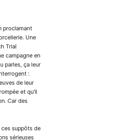
on proclamant
rcellerie. Une
h Trial
 une campagne en
u parles, ça leur
nterrogent :
euves de leur
rompée et qu’il
ion. Car des
de ces suppôts de
ions sérieuses