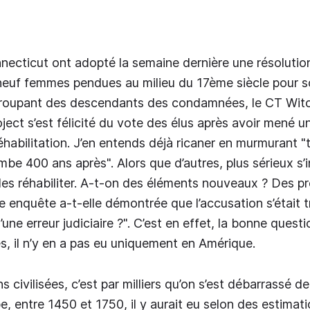
necticut ont adopté la semaine dernière une résoluti
neuf femmes pendues au milieu du 17ème siècle pour so
groupant des descendants des condamnées, le CT Witc
ject s’est félicité du vote des élus après avoir mené
éhabilitation. J’en entends déjà ricaner en murmurant "t
ambe 400 ans après". Alors que d’autres, plus sérieux s’i
les réhabiliter. A-t-on des éléments nouveaux ? Des pr
 enquête a-t-elle démontrée que l’accusation s’était t
d’une erreur judiciaire ?". C’est en effet, la bonne quest
es, il n’y en a pas eu uniquement en Amérique.
 civilisées, c’est par milliers qu’on s’est débarrassé 
e, entre 1450 et 1750, il y aurait eu selon des estimat