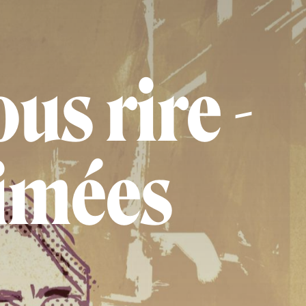
us rire -
aimées