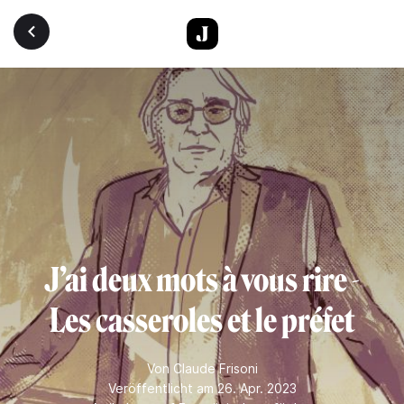
Direkt zum Inhalt
J’ai deux mots à vous rire -
Les casseroles et le préfet
Von
Claude Frisoni
Veröffentlicht am 26. Apr. 2023