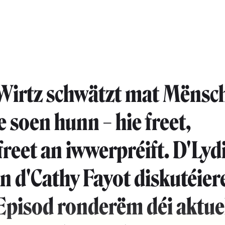
 Wirtz schwätzt mat Mënsch
e soen hunn – hie freet,
reet an iwwerpréift. D'Lyd
an d'Cathy Fayot diskutéier
pisod ronderëm déi aktue