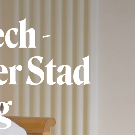
ch -
er Stad
g