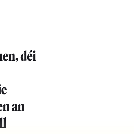
en, déi
ie
en an
ll