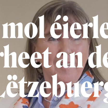
 mol éierle
heet an d
Lëtzebuer