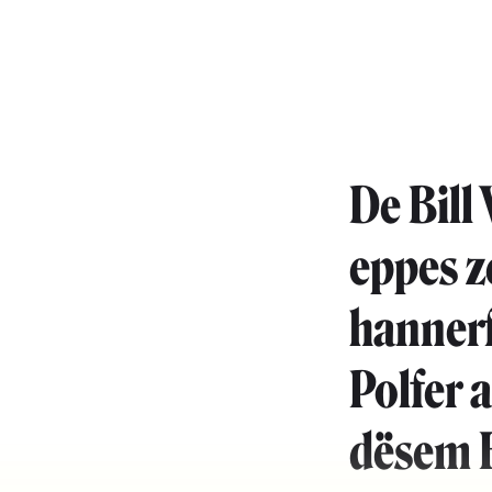
De Bill
eppes z
hannerf
Polfer 
dësem E