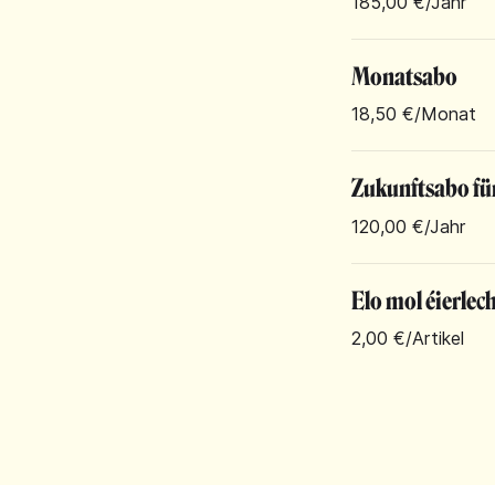
185,00 €
/Jahr
Monatsabo
18,50 €
/Monat
Zukunftsabo fü
120,00 €
/Jahr
Elo mol éierlec
2,00 €
/Artikel