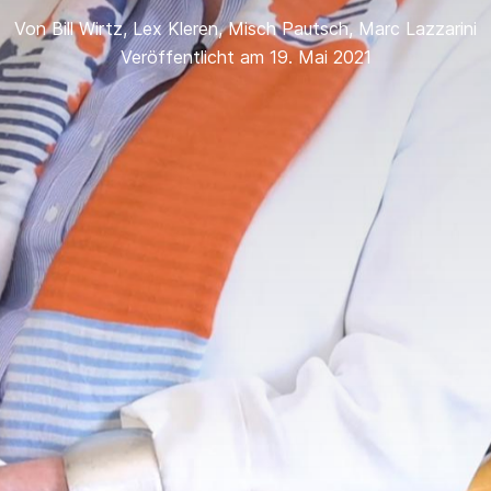
Von
Bill Wirtz
,
Lex Kleren
,
Misch Pautsch
,
Marc Lazzarini
Veröffentlicht am 19. Mai 2021