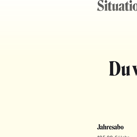
Situati
Du 
Jahresabo