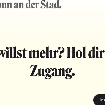
oun an der Stad.
willst mehr? Hol dir
Zugang.