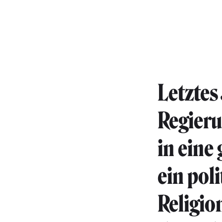
Letztes
Regier
in eine
ein pol
Religio