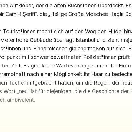
schen Aufkleber, der die alten Buchstaben überdeckt. Es
ir Cami-i Şerifi“, die „Heilige Große Moschee Hagia Sop
n Tourist*innen macht sich auf den Weg den Hügel hin
Meter hohe Gebäude überragt Istanbul und zieht maje
ist*innen und Einheimischen gleichermaßen auf sich. E
rollpunkt mit schwer bewaffneten Polizist*innen prüft
lten Zelt. Es gibt keine Warteschlangen mehr für Eintri
krampfhaft nach einer Möglichkeit ihr Haar zu bedeck
genen Tücher mitgebracht haben, um die Regeln der ne
s Wort „neu“ ist für diejenigen, die die Geschichte der
sch ambivalent.