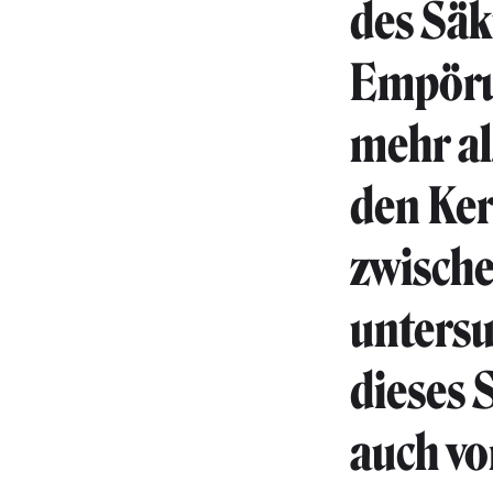
des Säk
Empöru
mehr als
den Ker
zwische
untersu
dieses 
auch vo