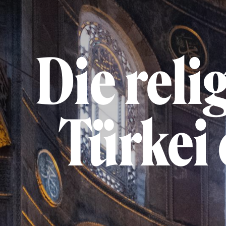
Die reli
Türkei 