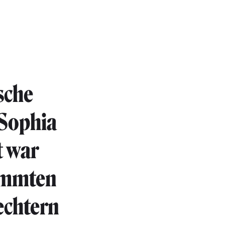
sche
 Sophia
t war
timmten
echtern