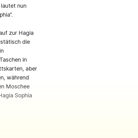
 lautet nun
hia“.
auf zur Hagia
stätisch die
in
 Taschen in
ttskarten, aber
en, während
uen Moschee
 Hagia Sophia