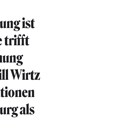
ung ist
trifft
ehung
ll Wirtz
ationen
urg als