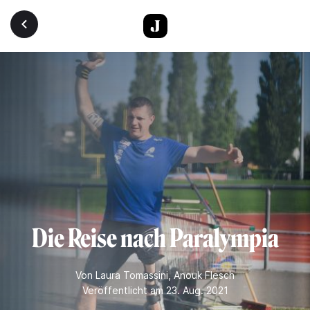
Direkt zum Inhalt
Die Reise nach Paralympia
Von
Laura Tomassini
,
Anouk Flesch
Veröffentlicht am 23. Aug. 2021