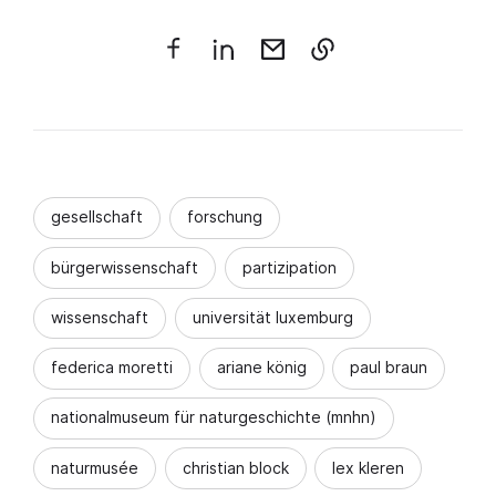
gesellschaft
forschung
bürgerwissenschaft
partizipation
wissenschaft
universität luxemburg
federica moretti
ariane könig
paul braun
nationalmuseum für naturgeschichte (mnhn)
naturmusée
christian block
lex kleren