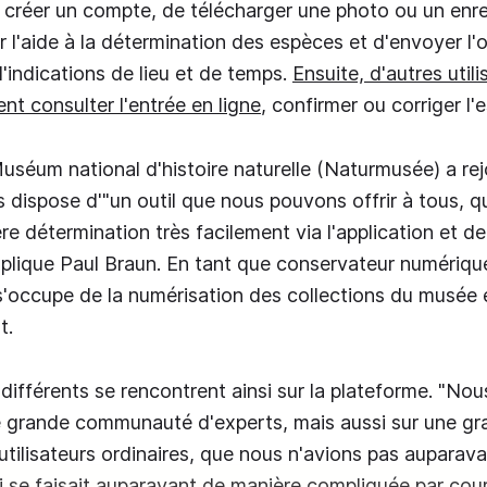
de créer un compte, de télécharger une photo ou un enr
er l'aide à la détermination des espèces et d'envoyer l
indications de lieu et de temps.
Ensuite, d'autres utili
nt consulter l'entrée en ligne
, confirmer ou corriger l'
uséum national d'histoire naturelle (Naturmusée) a rej
s dispose d'"un outil que nous pouvons offrir à tous, q
re détermination très facilement via l'application et de 
xplique Paul Braun. En tant que conservateur numériqu
s'occupe de la numérisation des collections du musée 
t.
s différents se rencontrent ainsi sur la plateforme. "N
e grande communauté d'experts, mais aussi sur une gr
ilisateurs ordinaires, que nous n'avions pas auparava
i se faisait auparavant de manière compliquée par courr