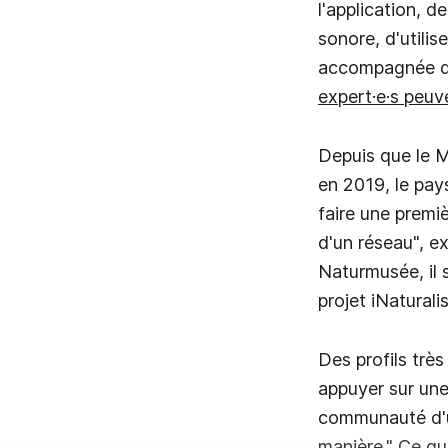
l'application, 
sonore, d'utilis
accompagnée d'
expert·e·s peuve
Depuis que le M
en 2019, le pay
faire une premiè
d'un réseau", e
Naturmusée, il 
projet iNaturalis
Des profils trè
appuyer sur un
communauté d'ut
manière." Ce qu