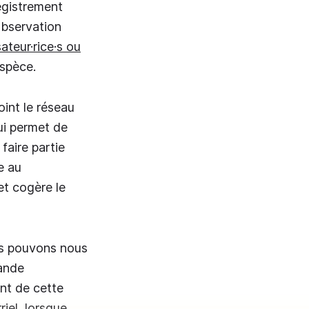
egistrement
'observation
sateur·rice·s ou
espèce.
oint le réseau
ui permet de
faire partie
e au
et cogère le
ous pouvons nous
ande
nt de cette
iel, lorsque