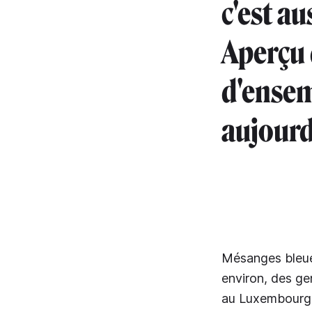
c'est a
Aperçu 
d'ensem
aujourd
Mésanges bleues
environ, des ge
au Luxembourg vi