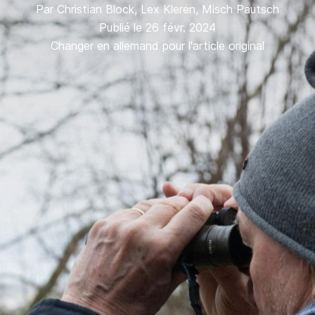
Par
Christian Block
,
Lex Kleren
,
Misch Pautsch
Publié le 26 févr. 2024
Changer en allemand pour l'article original