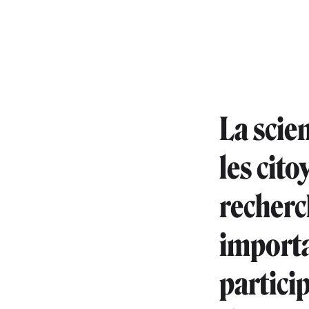
La scie
les cito
recherc
importa
partici