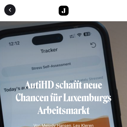
Direkt zum Inhalt
AutiHD schafft neue
Chancen für Luxemburgs
Arbeitsmarkt
Von
Melody Hansen
,
Lex Kleren