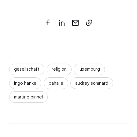
gesellschaft
religion
luxemburg
ingo hanke
baha’ie
audrey somnard
martine pinnel