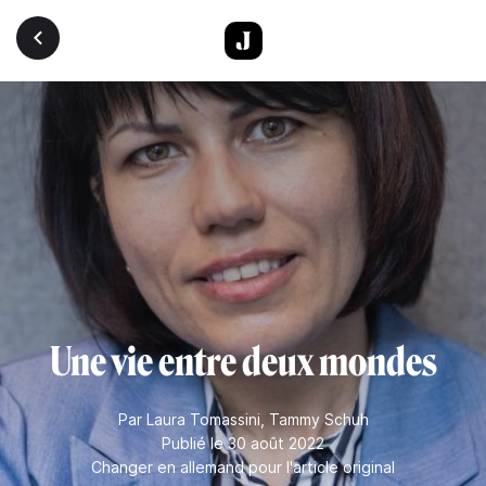
Aller au contenu principal
Une vie entre deux mondes
Par
Laura Tomassini
,
Tammy Schuh
Publié le 30 août 2022
Changer en allemand pour l'article original