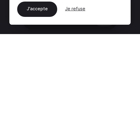
J'accepte
Je refuse
FR