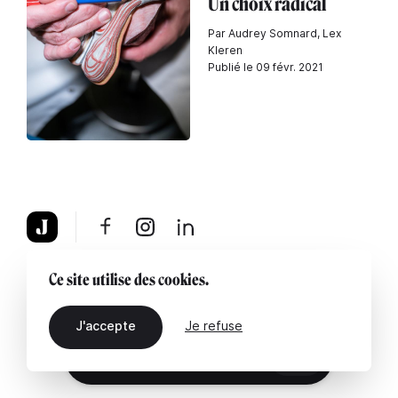
Un choix radical
Par Audrey Somnard, Lex
Kleren
Publié le 09 févr. 2021
À propos
Mentions légales
Contactez-nous
Ce site utilise des cookies.
J'accepte
Je refuse
FR