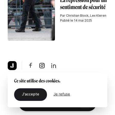
La répression pour un
sentiment de sécurité
Par Christian Block, Lex Kleren
Publié le 14 mai 2025
À propos
Mentions légales
Contactez-nous
Ce site utilise des cookies.
J'accepte
Je refuse
FR