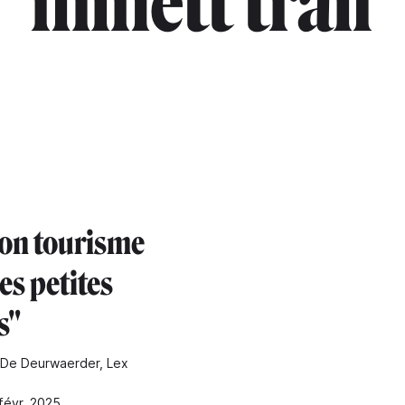
"minett trail"
on tourisme
es petites
s"
 De Deurwaerder, Lex
 févr. 2025