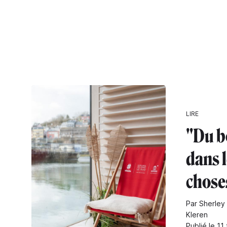
LIRE
"Du b
dans l
chose
Par Sherley
Kleren
Publié le 11