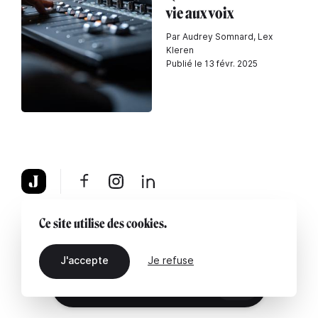
vie aux voix
Par Audrey Somnard, Lex
Kleren
Publié le 13 févr. 2025
À propos
Mentions légales
Contactez-nous
Ce site utilise des cookies.
J'accepte
Je refuse
FR