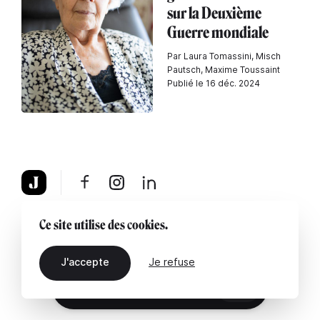
sur la Deuxième
Guerre mondiale
Par Laura Tomassini, Misch
Pautsch, Maxime Toussaint
Publié le 16 déc. 2024
À propos
Mentions légales
Contactez-nous
Ce site utilise des cookies.
J'accepte
Je refuse
FR