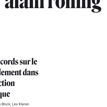
"alain rolling
cords sur le
lement dans
ction
que
n Block, Lex Kleren