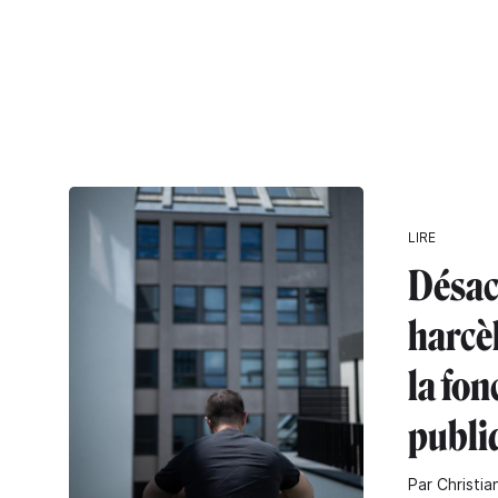
LIRE
Désac
harcè
la fon
publi
Par Christia