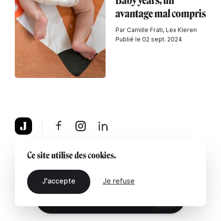
Baby years, un
avantage mal compris
Par Camille Frati, Lex Kleren
Publié le 02 sept. 2024
À propos
Mentions légales
Contactez-nous
Ce site utilise des cookies.
J'accepte
Je refuse
FR