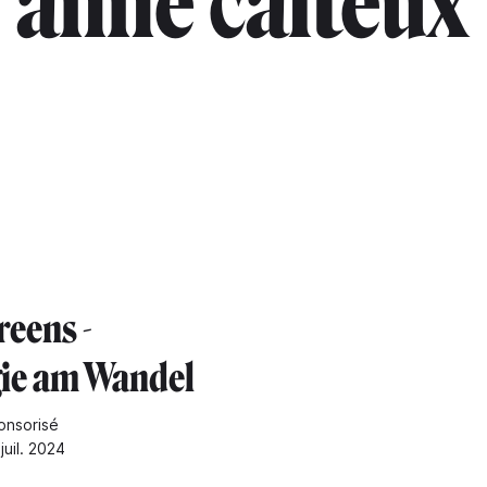
"anne calteux
reens -
ie am Wandel
onsorisé
juil. 2024